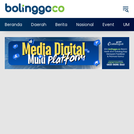
Langsung
ke
konten
Beranda
Daerah
Berita
Nasional
Event
UMK