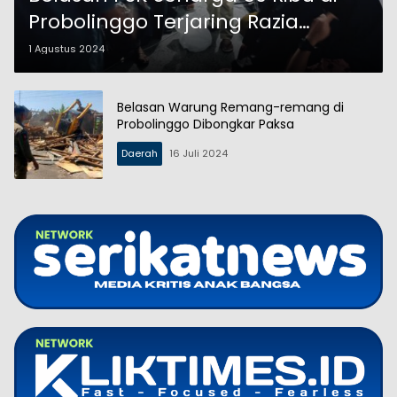
Probolinggo Terjaring Razia
Senyap
1 Agustus 2024
Belasan Warung Remang-remang di
Probolinggo Dibongkar Paksa
Daerah
16 Juli 2024