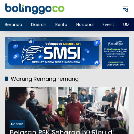
Langsung
ke
konten
Beranda
Daerah
Berita
Nasional
Event
UMK
Warung Remang remang
Daerah
Belasan PSK Seharga 50 Ribu di