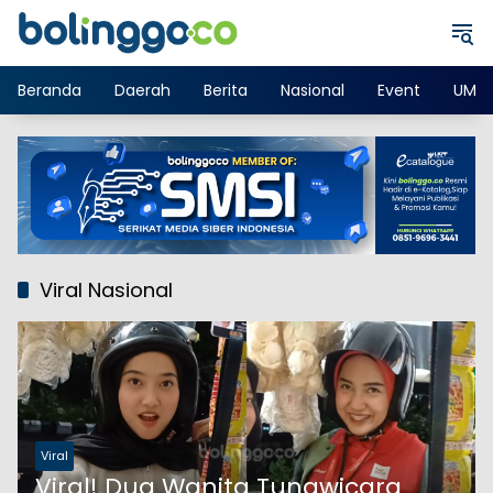
Langsung
ke
konten
Beranda
Daerah
Berita
Nasional
Event
UMK
Viral Nasional
Viral
Viral! Dua Wanita Tunawicara