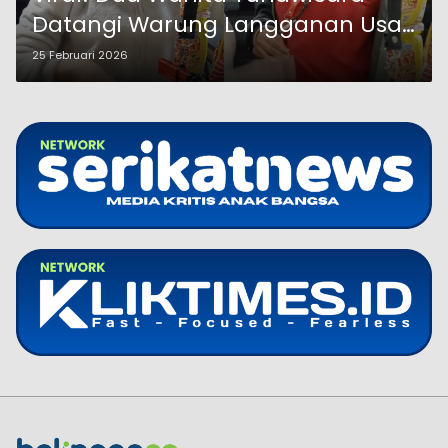
Datangi Warung Langganan Usai
Diterima Kerja
25 Februari 2026