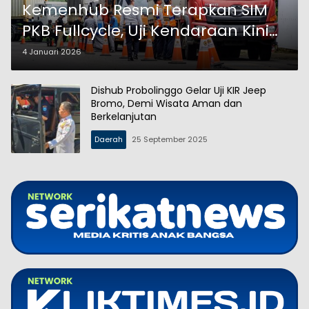
Kemenhub Resmi Terapkan SIM
PKB Fullcycle, Uji Kendaraan Kini
Terintegrasi Nasional
4 Januari 2026
Dishub Probolinggo Gelar Uji KIR Jeep
Bromo, Demi Wisata Aman dan
Berkelanjutan
Daerah
25 September 2025