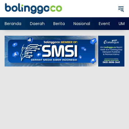
Langsung
ke
konten
Beranda
Daerah
Berita
Nasional
Event
UMK