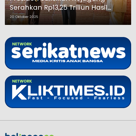
Serahkan Rp13,25 Triliun Hasil
Korupsi ke Negara
20 Oktober 2025