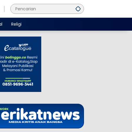
al
Religi