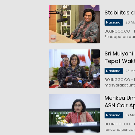
Stabilitas 
Nasional
26 Ma
BOLINGGO.CO – M
Pendapatan dan
Sri Mulyan
Tepat Wak
Nasional
23 Ma
BOLINGGO.CO – M
masyarakat unt
Menkeu Um
ASN Cair Ap
Nasional
16 Ma
BOLINGGO.CO – 
rencana pencai