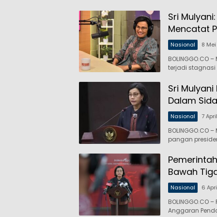
Sri Mulyani
Mencatat 
Nasional
8 Mei
BOLINGGO.CO – 
terjadi stagnas
Sri Mulyan
Dalam Sid
Nasional
7 Apr
BOLINGGO.CO – 
pangan preside
Pemerintah
Bawah Tiga
Nasional
6 Apr
BOLINGGO.CO – P
Anggaran Pend