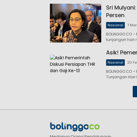
Sri Mulyani
Persen
Nasional
7 Mar
BOLINGGO.CO – 
tunjangan hari 
Asik! Pemer
Nasional
20 Fe
BOLINGGO.CO –
Tunjangan Hari
Medianya Orang Pendalungan