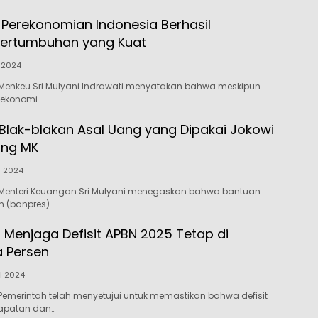
: Perekonomian Indonesia Berhasil
Pertumbuhan yang Kuat
 2024
Menkeu Sri Mulyani Indrawati menyatakan bahwa meskipun
i ekonomi…
i Blak-blakan Asal Uang yang Dipakai Jokowi
ang MK
il 2024
Menteri Keuangan Sri Mulyani menegaskan bahwa bantuan
n (banpres)…
 Menjaga Defisit APBN 2025 Tetap di
 Persen
il 2024
emerintah telah menyetujui untuk memastikan bahwa defisit
apatan dan…