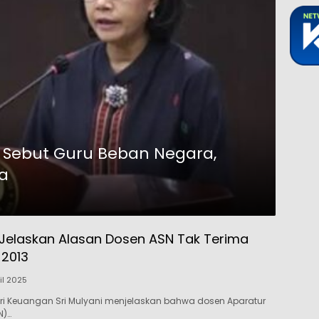
ni Sebut Guru Beban Negara,
a
i Jelaskan Alasan Dosen ASN Tak Terima
 2013
ril 2025
ri Keuangan Sri Mulyani menjelaskan bahwa dosen Aparatur
N)…