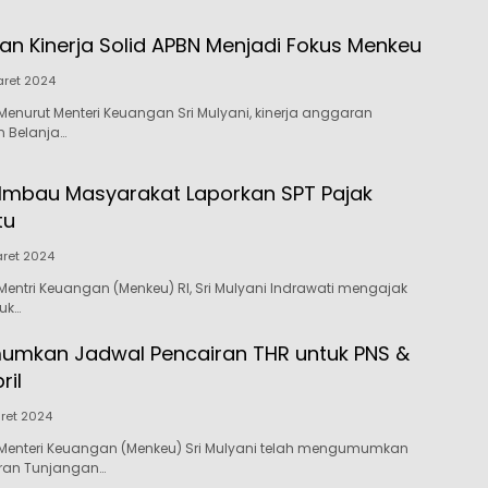
dan Kinerja Solid APBN Menjadi Fokus Menkeu
ret 2024
enurut Menteri Keuangan Sri Mulyani, kinerja anggaran
 Belanja…
i Imbau Masyarakat Laporkan SPT Pajak
tu
ret 2024
entri Keuangan (Menkeu) RI, Sri Mulyani Indrawati mengajak
uk…
umkan Jadwal Pencairan THR untuk PNS &
ril
ret 2024
Menteri Keuangan (Menkeu) Sri Mulyani telah mengumumkan
ran Tunjangan…