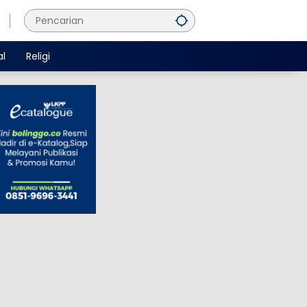
al
Religi