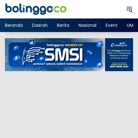
Langsung
ke
konten
Beranda
Daerah
Berita
Nasional
Event
UMK