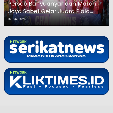
Perseb Banyuanyar dan Maron
Jaya Sabet Gelar Juara Piala
Soeratin U-13 dan U-15 Bupati Cup
16 Juni 2025
2025