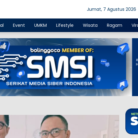
Jumat, 7 Agustus 2026
al
Event
UMKM
Lifestyle
Wisata
Ragam
Vir