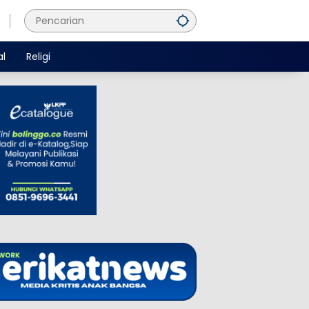
al
Religi