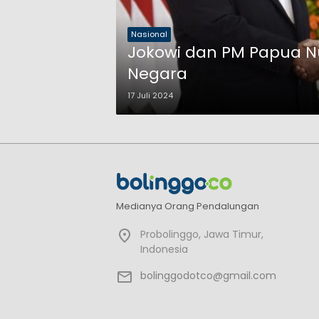
Nasional
Jokowi dan PM Papua N
Negara
17 Juli 2024
Medianya Orang Pendalungan
Probolinggo, Jawa Timur,
Indonesia
bolinggodotco@gmail.com