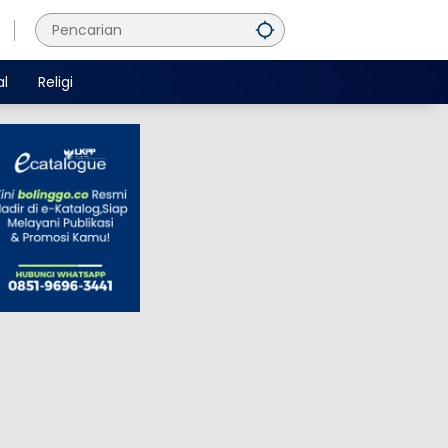
al
Religi