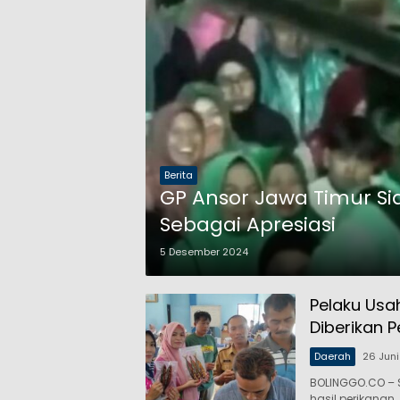
Berita
GP Ansor Jawa Timur S
Sebagai Apresiasi
5 Desember 2024
Pelaku Usa
Diberikan 
Daerah
26 Jun
BOLINGGO.CO – 
hasil perikanan,