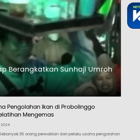
iap Berangkatkan Sunhaji Umroh
ha Pengolahan Ikan di Probolinggo
Pelatihan Mengemas
i 2024
Sebanyak 35 orang perwakilan dari pelaku usaha pengolahan
…