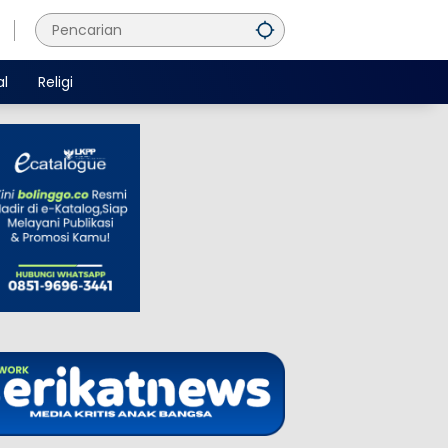
al
Religi