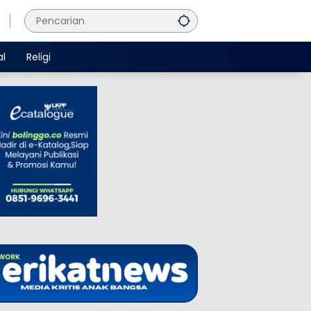
al
Religi