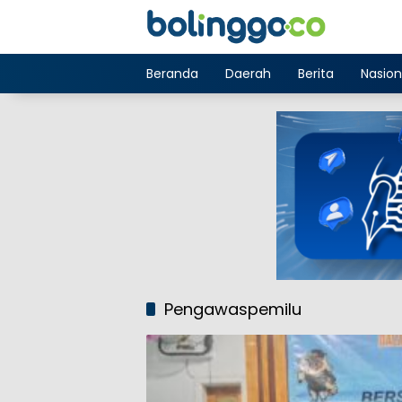
Langsung
ke
konten
Beranda
Daerah
Berita
Nasion
Pengawaspemilu