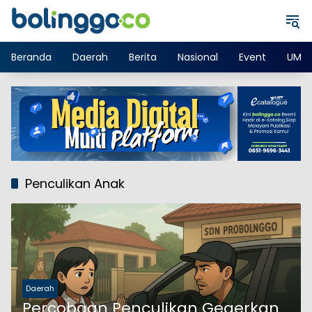
Langsung
ke
konten
Beranda
Daerah
Berita
Nasional
Event
UMK
Penculikan Anak
Daerah
Percobaan Penculikan Gegerkan