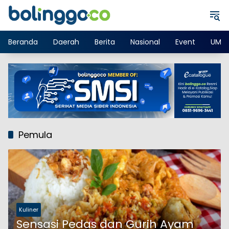
Langsung
ke
konten
Beranda
Daerah
Berita
Nasional
Event
UMK
Pemula
Kuliner
Sensasi Pedas dan Gurih Ayam