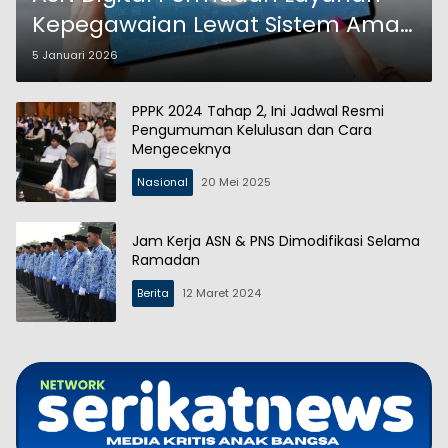
Kepegawaian Lewat Sistem Aman
Terintegrasi
5 Januari 2026
PPPK 2024 Tahap 2, Ini Jadwal Resmi
Pengumuman Kelulusan dan Cara
Mengeceknya
Nasional
20 Mei 2025
Jam Kerja ASN & PNS Dimodifikasi Selama
Ramadan
Berita
12 Maret 2024