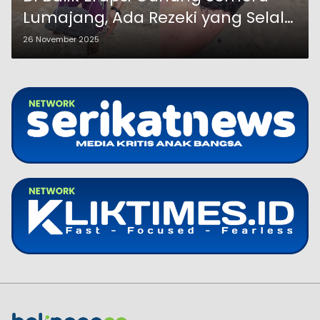
Lumajang, Ada Rezeki yang Selalu
Mengalir
26 November 2025