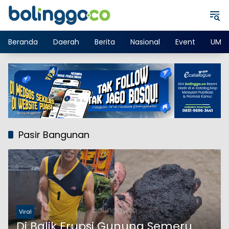
Langsung
ke
konten
Beranda
Daerah
Berita
Nasional
Event
UMK
Pasir Bangunan
Viral
Di Balik Erupsi Gunung Semeru