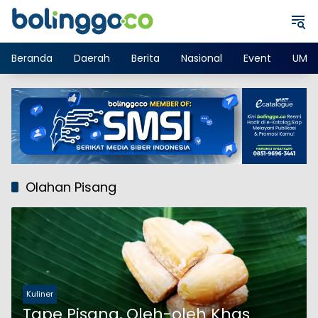
Langsung
ke
konten
Beranda
Daerah
Berita
Nasional
Event
UMK
Olahan Pisang
Kuliner
Tape Pisang, Oleh-oleh Khas