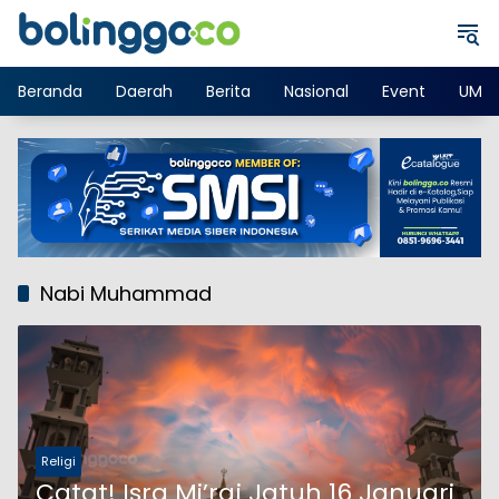
Langsung
ke
konten
Beranda
Daerah
Berita
Nasional
Event
UMK
Nabi Muhammad
Religi
Catat! Isra Mi’raj Jatuh 16 Januari