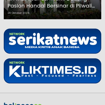
Paslon Handal Bersinar di Pilwali
Probolinggo 2024
28 Oktober 2024