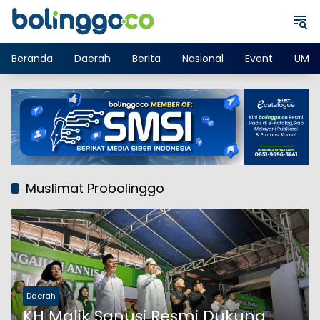
Langsung
ke
konten
Beranda
Daerah
Berita
Nasional
Event
UMK
Muslimat Probolinggo
Daerah
KH Malik Sanusi Resmi Dukung