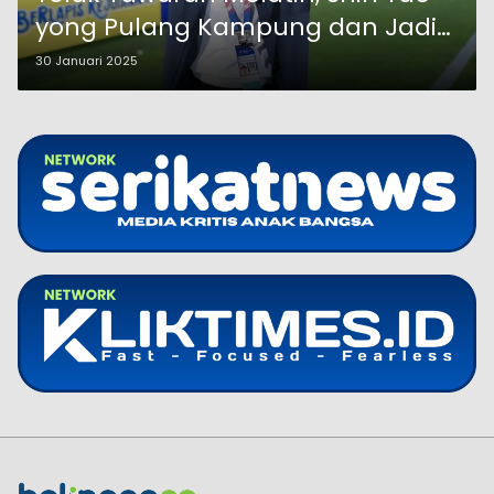
yong Pulang Kampung dan Jadi
Duta Humas Kepolisian
30 Januari 2025