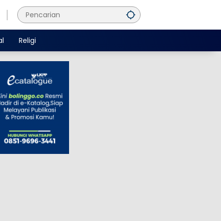
al
Religi