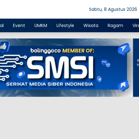
Sabtu, 8 Agustus 2026
al
Event
UMKM
Lifestyle
Wisata
Ragam
Vir