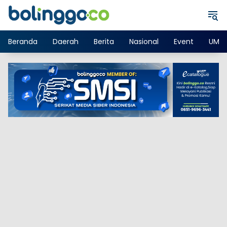
Langsung
ke
konten
Beranda
Daerah
Berita
Nasional
Event
UMK