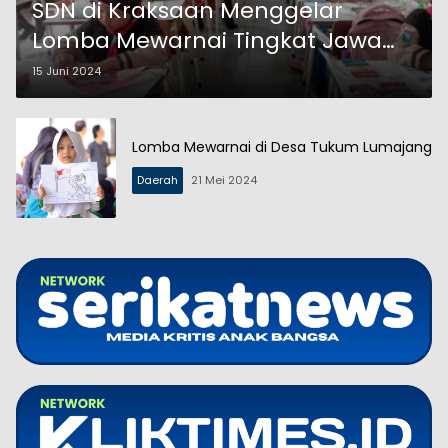
SDN di Kraksaan Menggelar
Lomba Mewarnai Tingkat Jawa
Timur
15 Juni 2024
Lomba Mewarnai di Desa Tukum Lumajang
Daerah
21 Mei 2024