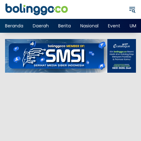
Langsung
ke
konten
Beranda
Daerah
Berita
Nasional
Event
UMK