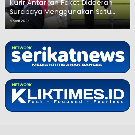
Kurir Antarkan Paket Didaerah
Surabaya Menggunakan Satu
Kaki
4 April 2024