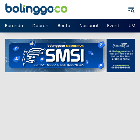
Langsung
ke
konten
Beranda
Daerah
Berita
Nasional
Event
UMK