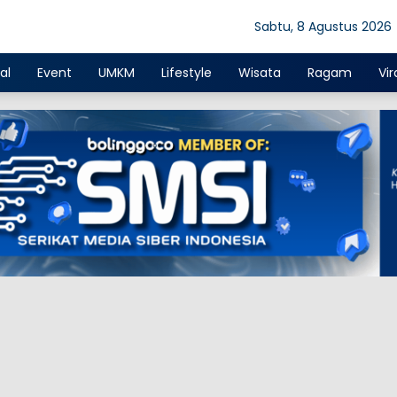
Sabtu, 8 Agustus 2026
al
Event
UMKM
Lifestyle
Wisata
Ragam
Vir