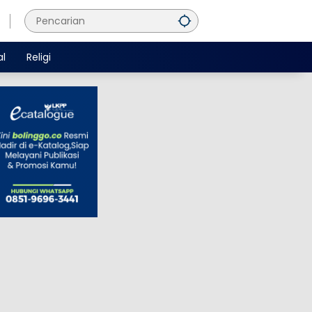
al
Religi