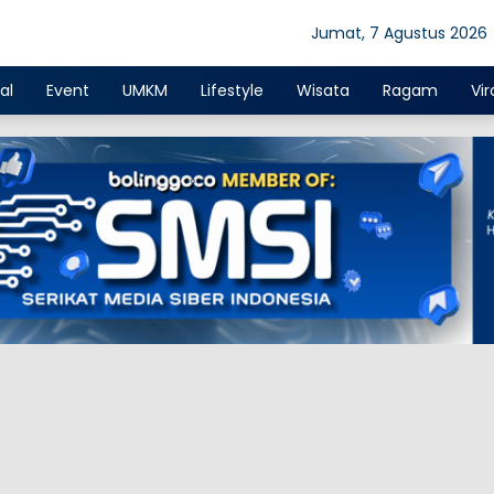
Jumat, 7 Agustus 2026
al
Event
UMKM
Lifestyle
Wisata
Ragam
Vir