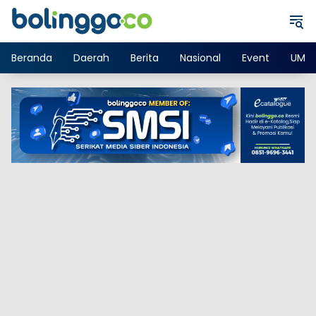
Langsung
ke
konten
Beranda
Daerah
Berita
Nasional
Event
UMK