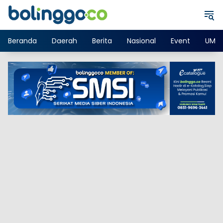
Langsung
ke
konten
Beranda
Daerah
Berita
Nasional
Event
UMK