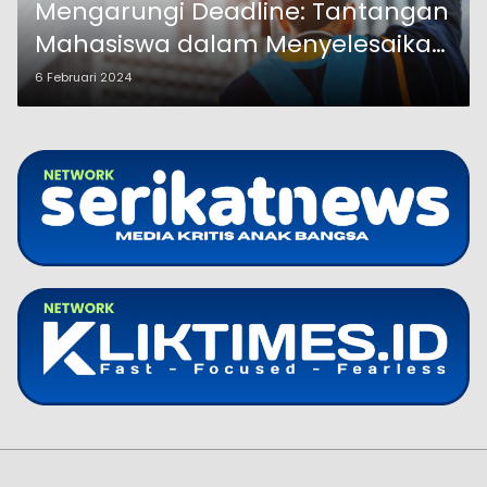
Mengarungi Deadline: Tantangan
Mahasiswa dalam Menyelesaikan
Mata Kuliah
6 Februari 2024