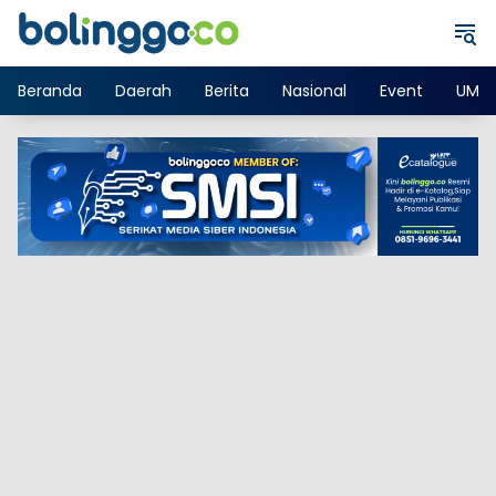
Langsung
ke
konten
Beranda
Daerah
Berita
Nasional
Event
UMK