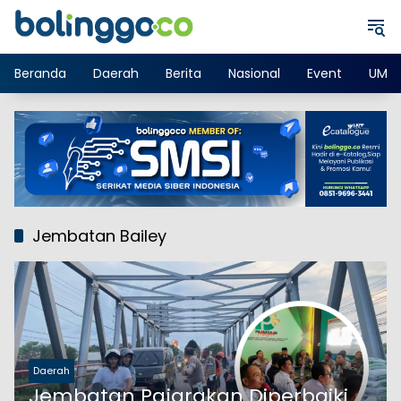
Langsung
ke
konten
Beranda
Daerah
Berita
Nasional
Event
UMK
Jembatan Bailey
Daerah
Jembatan Pajarakan Diperbaiki