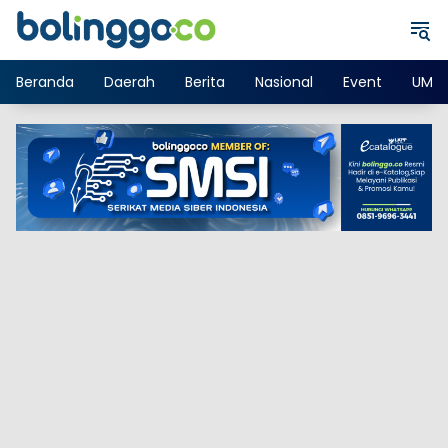
Langsung
ke
konten
Beranda
Daerah
Berita
Nasional
Event
UMK