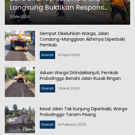
Langsung Buktikan Respons
Cepat Tangani Jalan Rusak
21 Mei 2026
Sempat Dikeluhkan Warga, Jalan
Condong-Manggisan Akhirnya Diperbaiki
Pemkab
Daerah
22 April 2026
Aduan Warga Ditindaklanjuti, Pemkab
Probolinggo Benahi Jalan Rusak Ringan
Daerah
1 Maret 2026
Kesal Jalan Tak Kunjung Diperbaiki, Warga
Probolinggo Tanam Pisang
Daerah
24 Februari 2026