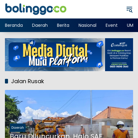
Langsung
ke
konten
Beranda
Daerah
Berita
Nasional
Event
UMK
Jalan Rusak
Daerah
Baru Diluncurkan, Halo SAE