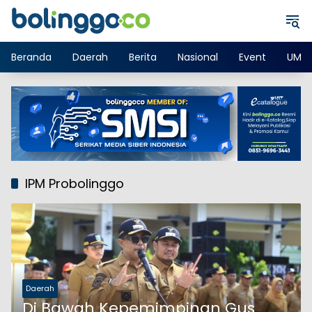
Langsung
ke
konten
Beranda
Daerah
Berita
Nasional
Event
UMK
IPM Probolinggo
Daerah
Di Bawah Kepemimpinan Gus