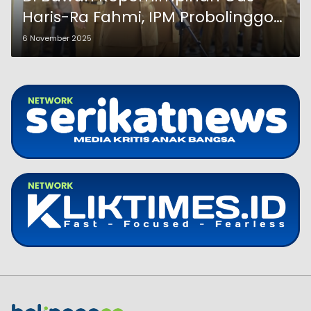
Haris-Ra Fahmi, IPM Probolinggo
Melesat ke 12 Besar Jatim
6 November 2025