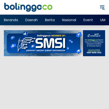
Langsung
ke
konten
Beranda
Daerah
Berita
Nasional
Event
UMK