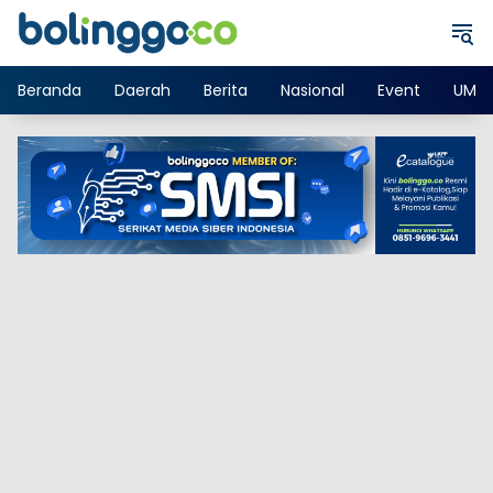
Langsung
ke
konten
Beranda
Daerah
Berita
Nasional
Event
UMK