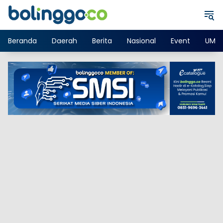
Langsung
ke
konten
Beranda
Daerah
Berita
Nasional
Event
UMK