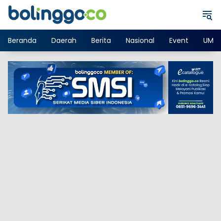
Langsung
ke
konten
Beranda
Daerah
Berita
Nasional
Event
UMK