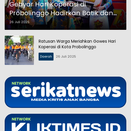
Gebyar Hari Koperasi di
Probolinggo Hadirkan Batik dan
Pemilihan Duta Koperasi
26 Juli 2025
Ratusan Warga Meriahkan Gowes Hari
Koperasi di Kota Probolinggo
Daerah
26 Juli 2025