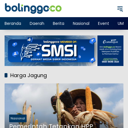
Langsung
ke
konten
Beranda
Daerah
Berita
Nasional
Event
UMK
Harga Jagung
Nasional
Pemerintah Tetapkan HPP