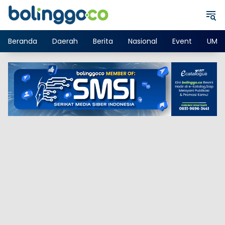
Langsung
ke
konten
Beranda
Daerah
Berita
Nasional
Event
UMK