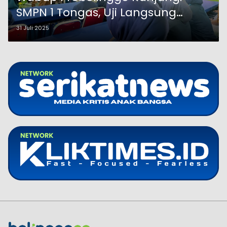
SMPN 1 Tongas, Uji Langsung
Hafalan Siswi
31 Juli 2025