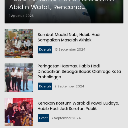
Abidin Wafat, Rencana
Dimakamkan Besok Siang
1 Agustus 2025
Sambut Maulid Nabi, Habib Hadi
Sampaikan Masalah Akhlak
Daerah
13 September 2024
Peringatan Haornas, Habib Hadi
Dinobatkan Sebagai Bapak Olahraga Kota
Probolinggo
Daerah
9 September 2024
Kenakan Kostum Warok di Pawai Budaya,
Habib Hadi Jadi Sorotan Publik
Event
7 September 2024