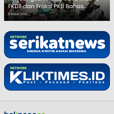
FKDT dan Fraksi PKB Bahas
Kebijakan Penting
6 Maret 2025