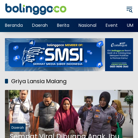
Langsung
ke
konten
Beranda
Daerah
Berita
Nasional
Event
UMK
Griya Lansia Malang
Daerah
Sempat Viral Dibuang Anak, Ibu