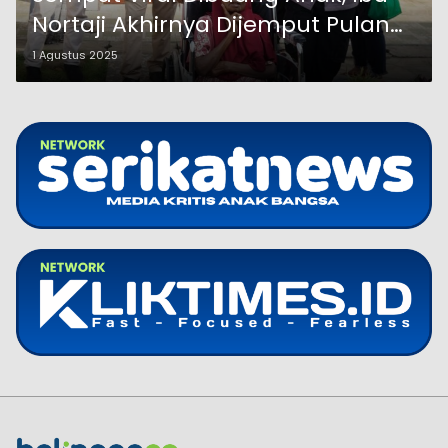
Nortaji Akhirnya Dijemput Pulang
ke Probolinggo
1 Agustus 2025