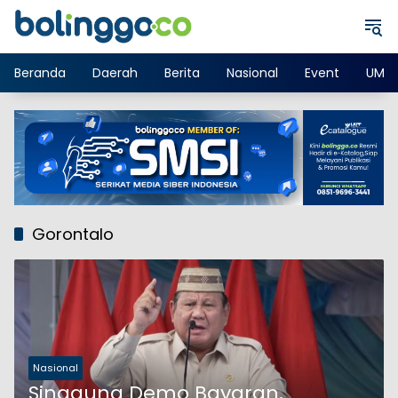
Langsung
ke
konten
Beranda
Daerah
Berita
Nasional
Event
UMK
Gorontalo
Nasional
Singgung Demo Bayaran,