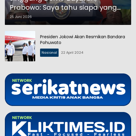
Prabowo: Saya tahu siapa yang
bayar-bayar demo
25 Juni 2026
Presiden Jokowi Akan Resmikan Bandara
Pohuwato
Nasional
22 April 2024