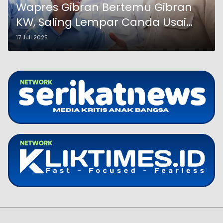
Wapres Gibran Bertemu Gibran
KW, Saling Lempar Canda Usai
Penyaluran BSU
17 Juli 2025