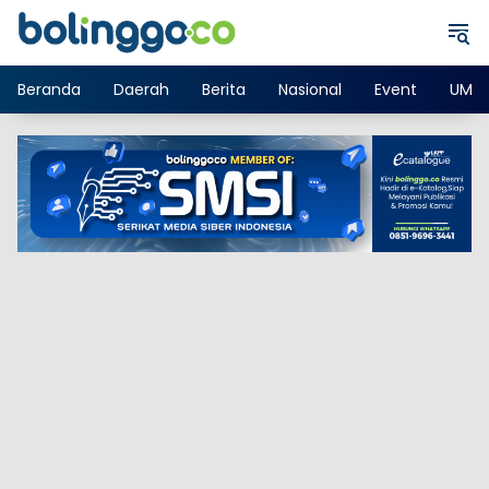
Langsung
ke
konten
Beranda
Daerah
Berita
Nasional
Event
UMK