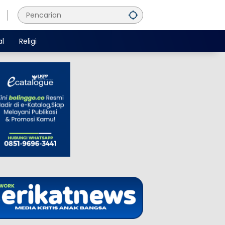
al
Religi