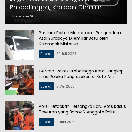
Probolinggo, Korban Dihajar
hingga Masuk Rumah Sakit
8 November 2025
Pantura Paiton Mencekam, Pengendara
Asal Surabaya Dilempar Batu oleh
Kelompok Misterius
Daerah
29 Juli 2025
Gercep! Polres Probolinggo Kota Tangkap
Lima Pelaku Pengrusakan di Kafe Ant
Daerah
5 Mei 2025
Polisi Tetapkan Tersangka Baru Atas Kasus
Tawuran yang Bacok 2 Anggota Polisi
Daerah
4 Juni 2024