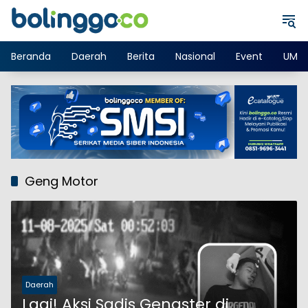
Langsung
ke
konten
Beranda
Daerah
Berita
Nasional
Event
UMK
Geng Motor
Daerah
Lagi! Aksi Sadis Gengster di