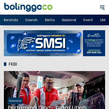
Langsung
ke
konten
Beranda
Daerah
Berita
Nasional
Event
UMK
FKBI
Nasional
Pertamina Diam-Diam Ubah