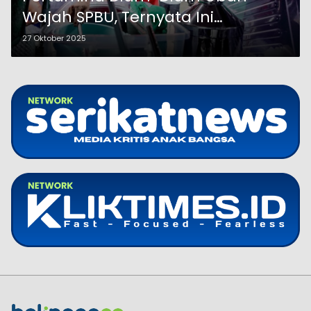
Wajah SPBU, Ternyata Ini
Tujuannya
27 Oktober 2025