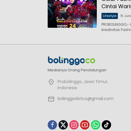
Cintai War
Lifestyle
15 Jun
PROBOLINGGO,- 
kreativitas Fash
Medianya Orang Pendalungan
Probolinggo, Jawa Timur,
Indonesia
bolinggodotco@gmail.com