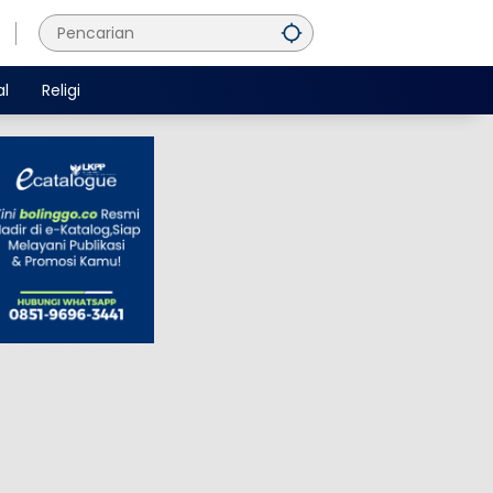
al
Religi