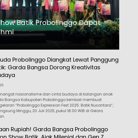
how Batik Probolinggo Dapat
ahmi
uda Probolinggo Diangkat Lewat Panggung
tik: Garda Bangsa Dorong Kreativitas
udaya
025
angat nasionalisme dan cinta budaya di kalangan anak
a Bangsa Kabupaten Probolinggo kembali membuat
elaran “Probolinggo Expression Fest 2025: Batik Nusantara”,
gsung Minggu, 20 Juli 2025, pukul 18.00 WIB di Gelora
an.
aan Rupiah! Garda Bangsa Probolinggo
on Show Batik, Ajak Milenial dan Gen Z