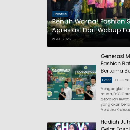
Lifestyle
Penuh Warna! Fashion S
Apresiasi Dari Wabup F
21 Juli 2025
Generasi M
Fashion Ba
Bertema B
Event
13 Juli 2
Mengangkat sem
muda, DKC Gard
gebrakan lewat g
yang akan berlan
Merdeka Kraksa
Hadiah Jut
Gelar Fashi