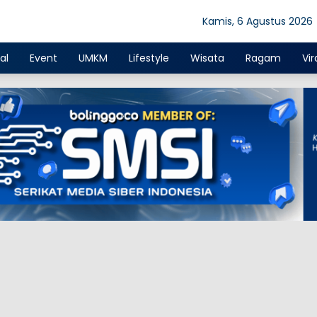
Kamis, 6 Agustus 2026
al
Event
UMKM
Lifestyle
Wisata
Ragam
Vir