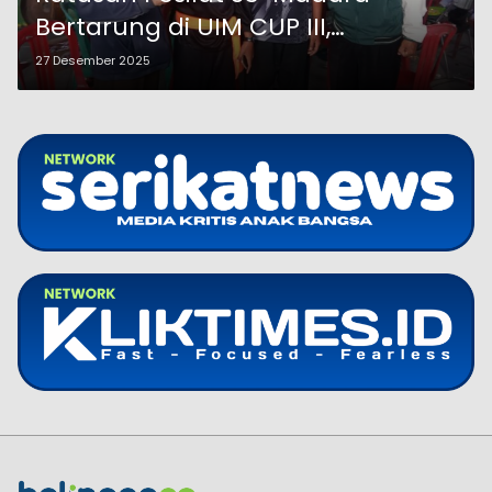
Bertarung di UIM CUP III,
Perguruan Cobra Turunkan 86
27 Desember 2025
Atlet