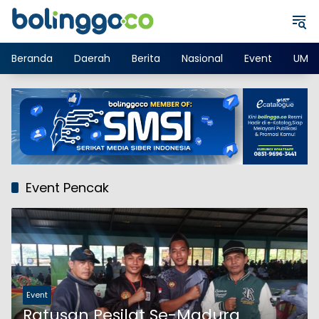
Langsung
ke
konten
Beranda
Daerah
Berita
Nasional
Event
UMK
Event Pencak
Event
Ratusan Pesilat Se-Madura